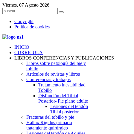
Viernes, 07 Agosto 2026
Copyright
Politica de cookies
INICIO
CURRICULA
LIBROS CONFERENCIAS Y PUBLICACIONES
Libros sobre patología del pie y
tobillo
Artículos de revistas y libros
Conferencias y trabajos
Tratamiento inestabilidad
Tobillo
Disfunción del Tibial
Posterior- Pie plano adulto
Lesiones del tendón
Tibial posterior
Fracturas del tobillo y pie
Hallux Rigidus primario
tratamiento quirúrgico
Lesiones del tendón de Aquiles