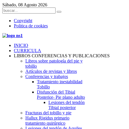
Sábado, 08 Agosto 2026
Copyright
Politica de cookies
INICIO
CURRICULA
LIBROS CONFERENCIAS Y PUBLICACIONES
Libros sobre patología del pie y
tobillo
Artículos de revistas y libros
Conferencias y trabajos
Tratamiento inestabilidad
Tobillo
Disfunción del Tibial
Posterior- Pie plano adulto
Lesiones del tendón
Tibial posterior
Fracturas del tobillo y pie
Hallux Rigidus primario
tratamiento quirúrgico
Lesiones del tendón de Aquiles