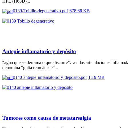
HFE (H63D)...
0139-Tobillo-degenerativo.pdf
678.66 KB
Antepie inflamatorio y depósito
“agua que se derrama o que discurre”…en las articulaciones inflama
denomina “gutta reumáticae”...
0140-antepie-inflamatorio-y-deposito.pdf
1.19 MB
Tumores como causa de metatarsalgia