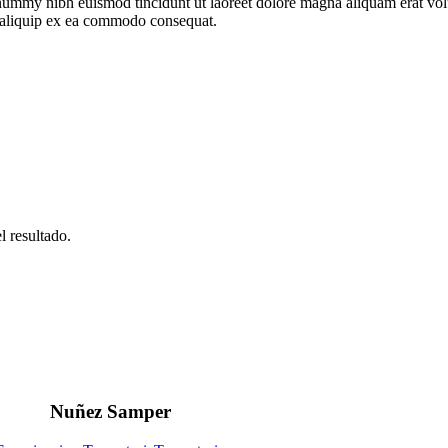
onummy nibh euismod tincidunt ut laoreet dolore magna aliquam erat vo
ut aliquip ex ea commodo consequat.
l resultado.
Nuñez Samper