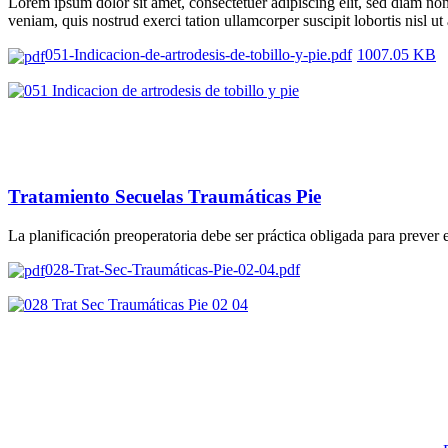
Lorem ipsum dolor sit amet, consectetuer adipiscing elit, sed diam n
veniam, quis nostrud exerci tation ullamcorper suscipit lobortis nisl 
051-Indicacion-de-artrodesis-de-tobillo-y-pie.pdf
1007.05 KB
Tratamiento Secuelas Traumáticas Pie
La planificación preoperatoria debe ser práctica obligada para prever e
028-Trat-Sec-Traumáticas-Pie-02-04.pdf