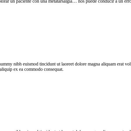
xplorar un paciente con una metatarsalgia… nos puede conducir a un er
onummy nibh euismod tincidunt ut laoreet dolore magna aliquam erat vo
ut aliquip ex ea commodo consequat.