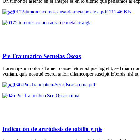
Un tumor de asiento en el antepié es en lo ultimo que pensamos al e
0172-tumores-como-causa-de-metatarsalgia.pdf
711.46 KB
Pie Traumático Secuelas Óseas
Lorem ipsum dolor sit amet, consectetuer adipiscing elit, sed diam n
veniam, quis nostrud exerci tation ullamcorper suscipit lobortis nisl 
046-Pie-Traumático-Sec-Óseas-copia.pdf
Indicación de artródesis de tobillo y pie