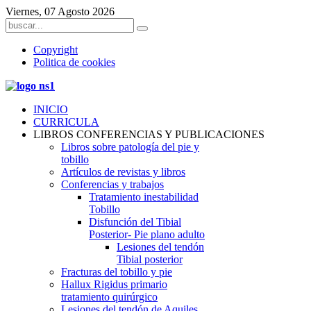
Viernes, 07 Agosto 2026
Copyright
Politica de cookies
INICIO
CURRICULA
LIBROS CONFERENCIAS Y PUBLICACIONES
Libros sobre patología del pie y
tobillo
Artículos de revistas y libros
Conferencias y trabajos
Tratamiento inestabilidad
Tobillo
Disfunción del Tibial
Posterior- Pie plano adulto
Lesiones del tendón
Tibial posterior
Fracturas del tobillo y pie
Hallux Rigidus primario
tratamiento quirúrgico
Lesiones del tendón de Aquiles