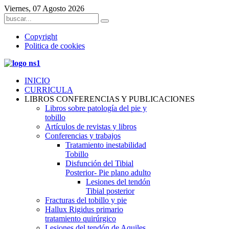
Viernes, 07 Agosto 2026
Copyright
Politica de cookies
INICIO
CURRICULA
LIBROS CONFERENCIAS Y PUBLICACIONES
Libros sobre patología del pie y
tobillo
Artículos de revistas y libros
Conferencias y trabajos
Tratamiento inestabilidad
Tobillo
Disfunción del Tibial
Posterior- Pie plano adulto
Lesiones del tendón
Tibial posterior
Fracturas del tobillo y pie
Hallux Rigidus primario
tratamiento quirúrgico
Lesiones del tendón de Aquiles